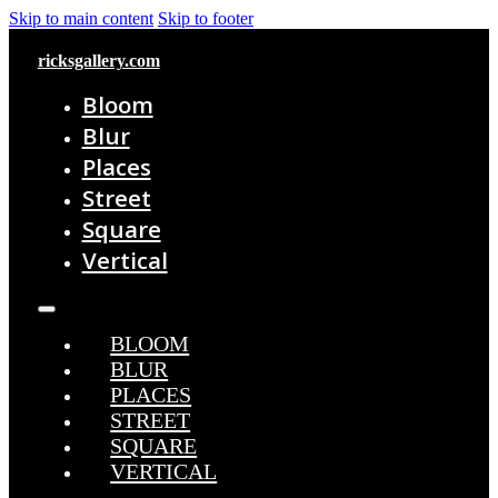
Skip to main content
Skip to footer
ricksgallery.com
Bloom
Blur
Places
Street
Square
Vertical
BLOOM
BLUR
PLACES
STREET
SQUARE
VERTICAL