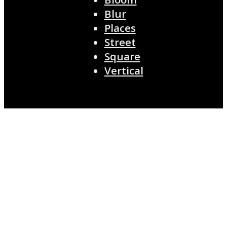
Blur
Places
Street
Square
Vertical